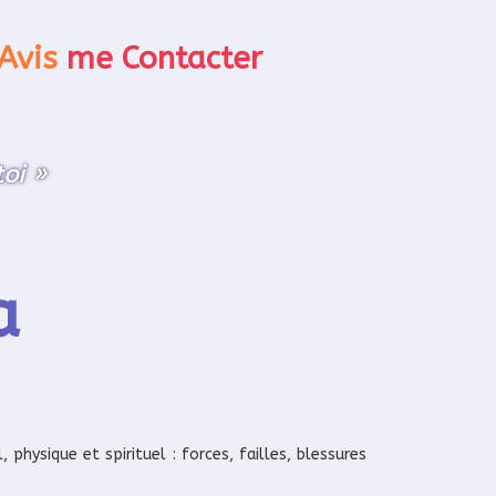
Avis
me Contacter
oi »
a
hysique et spirituel : forces, failles, blessures