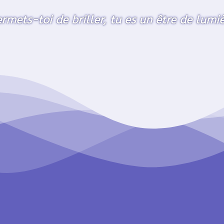
rmets-toi de briller, tu es un être de lumi