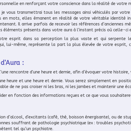
sonnelle en renforçant votre conscience dans la réalité de votre 
,… je vous transmettrai tous les messages ainsi véhiculés par votre
s en mots, elles émanent en réalité de votre véritable identité int
ntenant. Il arrive parfois de recevoir les références d’anciennes m
 éléments présents dans votre aura à l’instant précis où celle-ci 
otre esprit dans sa perception la plus vaste et qui serpente 
ui, lui-même, représente la part la plus élevée de votre esprit, ce
d’Aura :
une rencontre d'une heure et demie, afin d’évoquer votre histoire,
 une heure et une heure et demie. Vous serez simplement en posit
table de ne pas croiser ni les bras, ni les jambes et maintenir une é
der en fonction des informations reçues et ce que vous souhaiterez
n d’alcool, d'excitants (café, thé, boisson énergisante), ou de stup
onnes souffrant de pathologie psychiatrique (ex : troubles psychoti
pétent tel qu’un psychiatre.