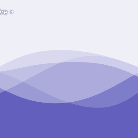
ère »