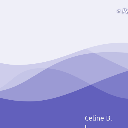
« Pe
Celine B.