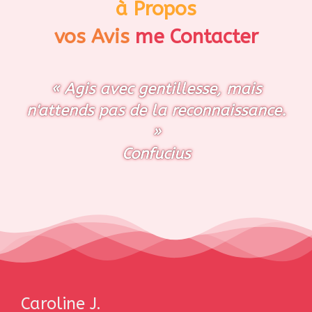
à Propos
vos Avis
me Contacter
« Agis avec gentillesse, mais
n'attends pas de la reconnaissance.
»
Confucius
Caroline J.